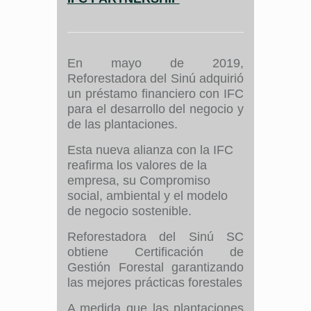
En mayo de 2019,
Reforestadora del Sinú adquirió
un préstamo financiero con IFC
para el desarrollo del negocio y
de las plantaciones.
Esta nueva alianza con la IFC
reafirma los valores de la
empresa, su Compromiso
social, ambiental y el modelo
de negocio sostenible.
Reforestadora del Sinú SC
obtiene Certificación de
Gestión Forestal garantizando
las mejores prácticas forestales
A medida que las plantaciones