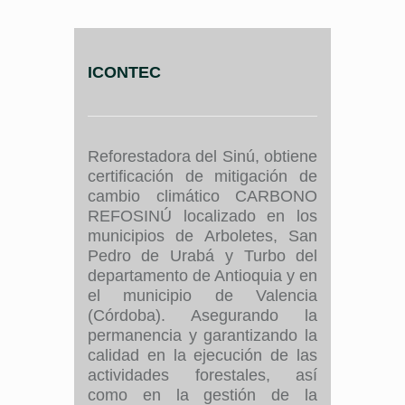
ICONTEC
Reforestadora del Sinú, obtiene
certificación de mitigación de
cambio climático CARBONO
REFOSINÚ localizado en los
municipios de Arboletes, San
Pedro de Urabá y Turbo del
departamento de Antioquia y en
el municipio de Valencia
(Córdoba).
Asegurando la
permanencia y garantizando la
calidad en la ejecución de las
actividades forestales, así
como en la gestión de la