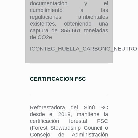
documentación y el
cumplimiento a las
regulaciones ambientales
existentes, obteniendo una
captura de 855.661 toneladas
de CO2e
ICONTEC_HUELLA_CARBONO_NEUTRO
CERTIFICACION FSC
Reforestadora del Sinú SC
desde el 2019, mantiene la
certificación forestal FSC
(Forest Stewardship Council o
Consejo de Administración